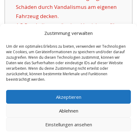
Schäden durch Vandalismus am eigenen
Fahrzeug decken.
1.5
Das Anliegen gängiger Versicherer für
Zustimmung verwalten
Osterhofen:
1.6
Vorzüge unsere Versicherung in
Um dir ein optimales Erlebnis zu bieten, verwenden wir Technologien
wie Cookies, um Geräteinformationen zu speichern und/oder darauf
Osterhofen:
zuzugreifen. Wenn du diesen Technologien zustimmst, können wir
1.6.1
Zeitgemäße Wahlmöglichkeiten
Daten wie das Surfverhalten oder eindeutige IDs auf dieser Website
verarbeiten. Wenn du deine Zustimmung nicht erteilst oder
inklusive Betreuung:
zurückziehst, können bestimmte Merkmale und Funktionen
beeinträchtigt werden.
No tags for this post.
Akzeptieren
Ablehnen
Einstellungen ansehen
Copyright 2026 by digi-versicherung.de - Versicherung in der Nähe |
Online Berater
|
Monteurwohnungen Hannover
|