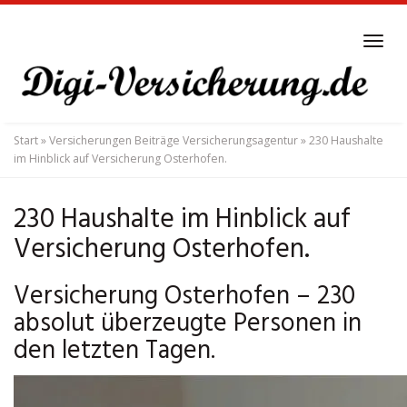
Skip
to
Tog
main
navi
content
Start
»
Versicherungen Beiträge Versicherungsagentur
»
230 Haushalte
im Hinblick auf Versicherung Osterhofen.
230 Haushalte im Hinblick auf
Versicherung Osterhofen.
Versicherung Osterhofen – 230
absolut überzeugte Personen in
den letzten Tagen.