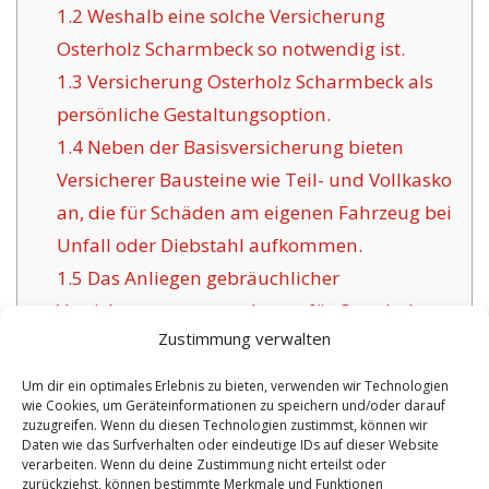
1.2
Weshalb eine solche Versicherung
Osterholz Scharmbeck so notwendig ist.
1.3
Versicherung Osterholz Scharmbeck als
persönliche Gestaltungsoption.
1.4
Neben der Basisversicherung bieten
Versicherer Bausteine wie Teil- und Vollkasko
an, die für Schäden am eigenen Fahrzeug bei
Unfall oder Diebstahl aufkommen.
1.5
Das Anliegen gebräuchlicher
Versicherungsunternehmen für Osterholz
Zustimmung verwalten
Scharmbeck:
1.6
Die Vorzüge der angebotenen
Um dir ein optimales Erlebnis zu bieten, verwenden wir Technologien
wie Cookies, um Geräteinformationen zu speichern und/oder darauf
Versicherung in Osterholz Scharmbeck:
zuzugreifen. Wenn du diesen Technologien zustimmst, können wir
1.6.1
Überschaubare Absicherungen sowie
Daten wie das Surfverhalten oder eindeutige IDs auf dieser Website
verarbeiten. Wenn du deine Zustimmung nicht erteilst oder
Zertifizierung:
zurückziehst, können bestimmte Merkmale und Funktionen