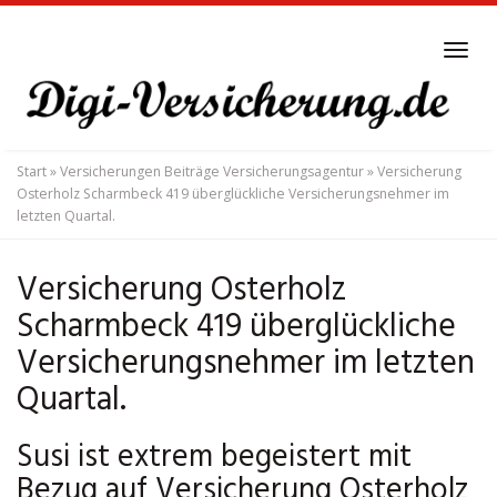
Skip
to
Tog
main
navi
content
Start
»
Versicherungen Beiträge Versicherungsagentur
»
Versicherung
Osterholz Scharmbeck 419 überglückliche Versicherungsnehmer im
letzten Quartal.
Versicherung Osterholz
Scharmbeck 419 überglückliche
Versicherungsnehmer im letzten
Quartal.
Susi ist extrem begeistert mit
Bezug auf Versicherung Osterholz