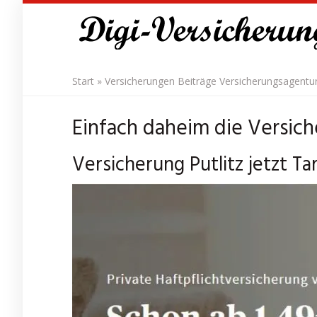
Skip
to
main
content
Start
»
Versicherungen Beiträge Versicherungsagentu
Einfach daheim die Versiche
Versicherung Putlitz jetzt Ta