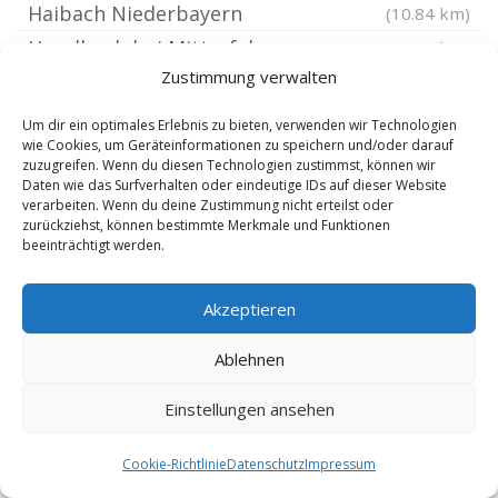
Haibach Niederbayern
(10.84 km)
Haselbach bei Mitterfels
(11.13 km)
Zustimmung verwalten
Mitterfels
(11.34 km)
Rattenberg Niederbayern
(11.57 km)
Um dir ein optimales Erlebnis zu bieten, verwenden wir Technologien
wie Cookies, um Geräteinformationen zu speichern und/oder darauf
Irlbach an der Donau
(11.59 km)
zuzugreifen. Wenn du diesen Technologien zustimmst, können wir
Bogen Niederbayern
(11.86 km)
Daten wie das Surfverhalten oder eindeutige IDs auf dieser Website
verarbeiten. Wenn du deine Zustimmung nicht erteilst oder
Arnbruck
(11.97 km)
zurückziehst, können bestimmte Merkmale und Funktionen
beeinträchtigt werden.
Konzell
(12 km)
Stephansposching
(12 km)
Akzeptieren
Lalling Niederbayern
(12.15 km)
Rinchnach
(12.16 km)
Ablehnen
Rattiszell
(12.93 km)
Einstellungen ansehen
Stallwang
(13.38 km)
Straßkirchen an der Donau
(13.48 km)
Cookie-Richtlinie
Datenschutz
Impressum
Auerbach Niederbayern
(13.79 km)