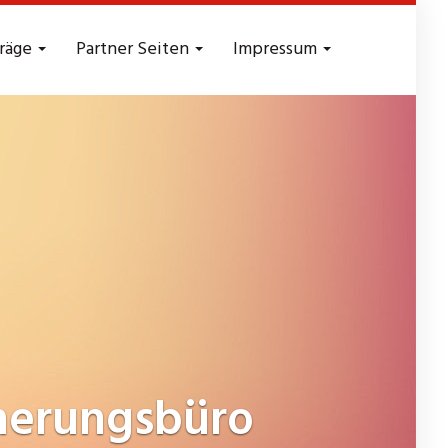
träge
Partner Seiten
Impressum
herungsbüro