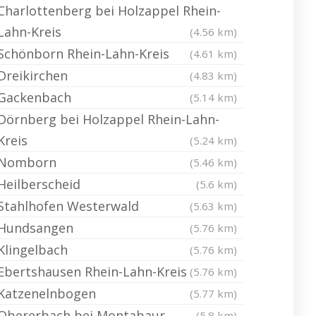
Charlottenberg bei Holzappel Rhein-
Lahn-Kreis
(4.56 km)
Schönborn Rhein-Lahn-Kreis
(4.61 km)
Dreikirchen
(4.83 km)
Gackenbach
(5.14 km)
Dörnberg bei Holzappel Rhein-Lahn-
Kreis
(5.24 km)
Nomborn
(5.46 km)
Heilberscheid
(5.6 km)
Stahlhofen Westerwald
(5.63 km)
Hundsangen
(5.76 km)
Klingelbach
(5.76 km)
Ebertshausen Rhein-Lahn-Kreis
(5.76 km)
Katzenelnbogen
(5.77 km)
Obererbach bei Montabaur
(5.8 km)