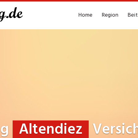
Home
Region
Bei
ng
Altendiez
Versic