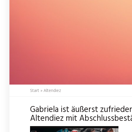
Start
»
Altendiez
Gabriela ist äußerst zufried
Altendiez mit Abschlussbest