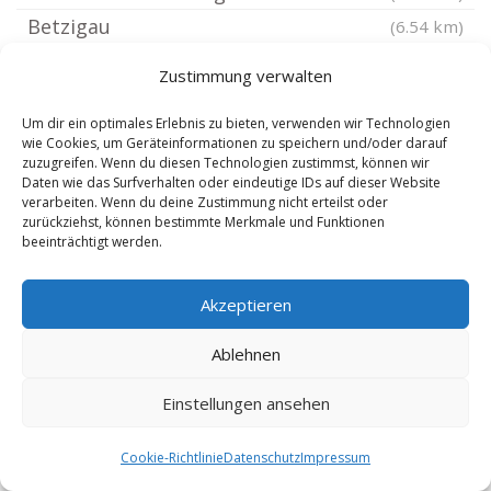
Betzigau
(6.54 km)
Kempten Unterried
(7.08 km)
Zustimmung verwalten
Obergünzburg
(7.09 km)
Um dir ein optimales Erlebnis zu bieten, verwenden wir Technologien
Kempten Buchenberg
(7.29 km)
wie Cookies, um Geräteinformationen zu speichern und/oder darauf
Buchenberg bei Kempten Allgäu
(7.29 km)
zuzugreifen. Wenn du diesen Technologien zustimmst, können wir
Daten wie das Surfverhalten oder eindeutige IDs auf dieser Website
Durach Allgäu
(7.57 km)
verarbeiten. Wenn du deine Zustimmung nicht erteilst oder
zurückziehst, können bestimmte Merkmale und Funktionen
Legau
(7.77 km)
beeinträchtigt werden.
Günzach
(7.82 km)
Kraftisried
(8.59 km)
Akzeptieren
Woringen
(8.94 km)
Ablehnen
Ottobeuren
(9.24 km)
Waltenhofen Allgäu
(9.24 km)
Einstellungen ansehen
Ronsberg
(9.27 km)
Cookie-Richtlinie
Datenschutz
Impressum
Kronburg
(9.71 km)