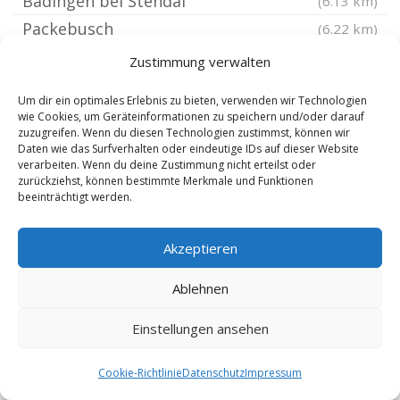
Badingen bei Stendal
(6.13 km)
Packebusch
(6.22 km)
Rochau
(6.38 km)
Zustimmung verwalten
Boock Altmark
(6.4 km)
Um dir ein optimales Erlebnis zu bieten, verwenden wir Technologien
Brunau Altmark
(6.56 km)
wie Cookies, um Geräteinformationen zu speichern und/oder darauf
zuzugreifen. Wenn du diesen Technologien zustimmst, können wir
Berkau Altmark
(6.72 km)
Daten wie das Surfverhalten oder eindeutige IDs auf dieser Website
Kahrstedt
verarbeiten. Wenn du deine Zustimmung nicht erteilst oder
(7.07 km)
zurückziehst, können bestimmte Merkmale und Funktionen
Altmersleben
(7.08 km)
beeinträchtigt werden.
Steinfeld Altmark
(7.12 km)
Akzeptieren
Neuendorf am Damm
(7.17 km)
Lindstedt
(7.45 km)
Ablehnen
Querstedt
(7.45 km)
Einstellungen ansehen
Kleinau
(7.74 km)
Erxleben bei Osterburg
(7.78 km)
Cookie-Richtlinie
Datenschutz
Impressum
Kremkau
(7.79 km)