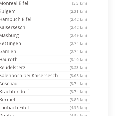
Monreal Eifel
(2.3 km)
Eulgem
(2.31 km)
Hambuch Eifel
(2.42 km)
Kaisersesch
(2.42 km)
Masburg
(2.49 km)
Zettingen
(2.74 km)
Gamlen
(2.74 km)
Hauroth
(3.16 km)
Reudelsterz
(3.53 km)
Kalenborn bei Kaisersesch
(3.68 km)
Anschau
(3.74 km)
Brachtendorf
(3.74 km)
Bermel
(3.85 km)
Laubach Eifel
(4.35 km)
Dünfus
(4.54 km)