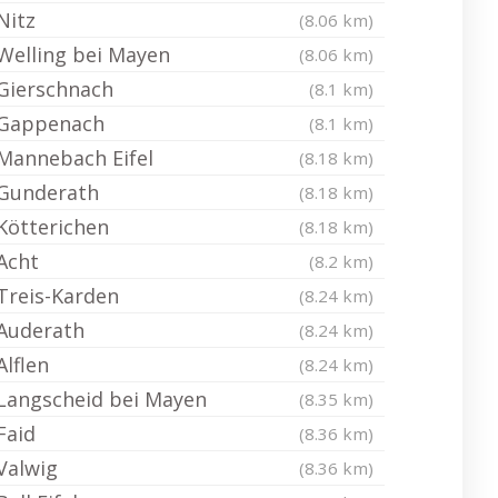
Nitz
(8.06 km)
Welling bei Mayen
(8.06 km)
Gierschnach
(8.1 km)
Gappenach
(8.1 km)
Mannebach Eifel
(8.18 km)
Gunderath
(8.18 km)
Kötterichen
(8.18 km)
Acht
(8.2 km)
Treis-Karden
(8.24 km)
Auderath
(8.24 km)
Alflen
(8.24 km)
Langscheid bei Mayen
(8.35 km)
Faid
(8.36 km)
Valwig
(8.36 km)