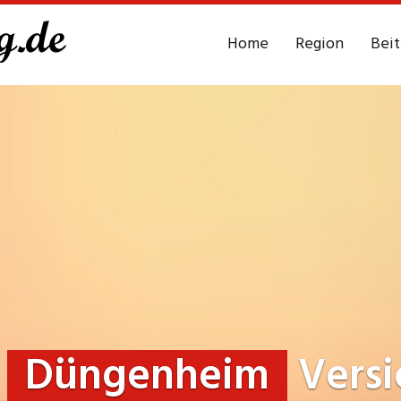
Home
Region
Bei
g
Düngenheim
Versi