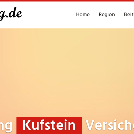
Home
Region
Bei
ung
Kufstein
Versich