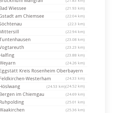
Bruckmühl Mangfall
(21.83 km)
Bad Wiessee
(21.93 km)
Gstadt am Chiemsee
(22.04 km)
Söchtenau
(22.3 km)
Mittersill
(22.94 km)
Tuntenhausen
(23.08 km)
Vogtareuth
(23.23 km)
Halfing
(23.88 km)
Weyarn
(24.26 km)
Eggstätt Kreis Rosenheim Oberbayern
Feldkirchen-Westerham
(24.33 km)
Höslwang
(24.52 km)
(24.53 km)
Bergen im Chiemgau
(24.69 km)
Ruhpolding
(25.01 km)
Waakirchen
(25.36 km)