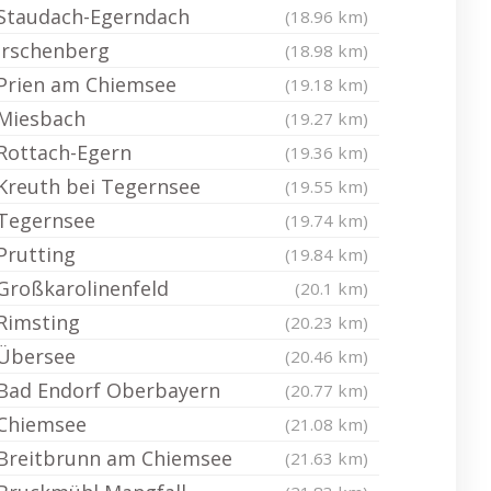
Staudach-Egerndach
(18.96 km)
Irschenberg
(18.98 km)
Prien am Chiemsee
(19.18 km)
Miesbach
(19.27 km)
Rottach-Egern
(19.36 km)
Kreuth bei Tegernsee
(19.55 km)
Tegernsee
(19.74 km)
Prutting
(19.84 km)
Großkarolinenfeld
(20.1 km)
Rimsting
(20.23 km)
Übersee
(20.46 km)
Bad Endorf Oberbayern
(20.77 km)
Chiemsee
(21.08 km)
Breitbrunn am Chiemsee
(21.63 km)