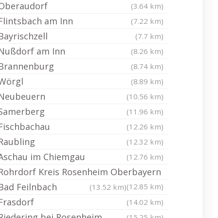
Oberaudorf
(3.64 km)
Flintsbach am Inn
(7.22 km)
Bayrischzell
(7.7 km)
Nußdorf am Inn
(8.26 km)
Brannenburg
(8.74 km)
Wörgl
(8.89 km)
Neubeuern
(10.56 km)
Samerberg
(11.96 km)
Fischbachau
(12.26 km)
Raubling
(12.32 km)
Aschau im Chiemgau
(12.76 km)
Rohrdorf Kreis Rosenheim Oberbayern
Bad Feilnbach
(12.85 km)
(13.52 km)
Frasdorf
(14.02 km)
Riedering bei Rosenheim
(15.25 km)