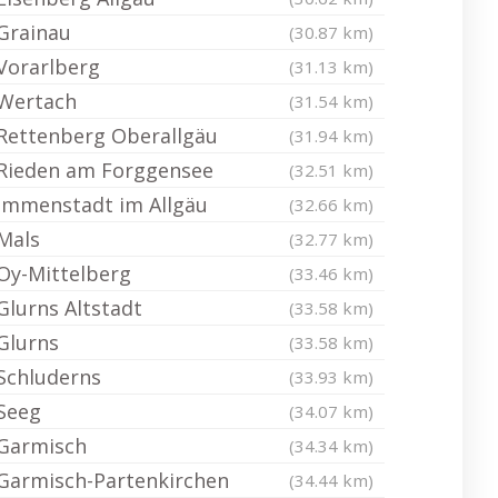
Grainau
(30.87 km)
Vorarlberg
(31.13 km)
Wertach
(31.54 km)
Rettenberg Oberallgäu
(31.94 km)
Rieden am Forggensee
(32.51 km)
Immenstadt im Allgäu
(32.66 km)
Mals
(32.77 km)
Oy-Mittelberg
(33.46 km)
Glurns Altstadt
(33.58 km)
Glurns
(33.58 km)
Schluderns
(33.93 km)
Seeg
(34.07 km)
Garmisch
(34.34 km)
Garmisch-Partenkirchen
(34.44 km)