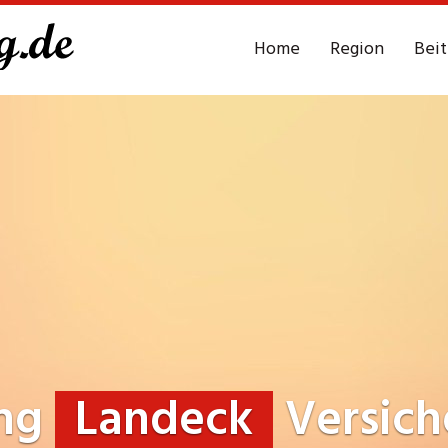
Home
Region
Bei
ung
Landeck
Versich