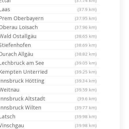
Ettal
(37.74 km)
Laas
(37.9 km)
Prem Oberbayern
(37.95 km)
Oberau Loisach
(37.96 km)
Wald Ostallgäu
(38.65 km)
Stiefenhofen
(38.69 km)
Durach Allgäu
(38.82 km)
Lechbruck am See
(39.05 km)
Kempten Unterried
(39.25 km)
Innsbruck Hötting
(39.34 km)
Weitnau
(39.59 km)
Innsbruck Altstadt
(39.6 km)
Innsbruck Wilten
(39.77 km)
Latsch
(39.98 km)
Vinschgau
(39.98 km)