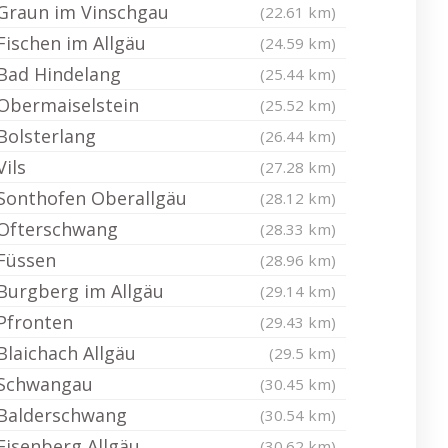
Graun im Vinschgau
(22.61 km)
Fischen im Allgäu
(24.59 km)
Bad Hindelang
(25.44 km)
Obermaiselstein
(25.52 km)
Bolsterlang
(26.44 km)
Vils
(27.28 km)
Sonthofen Oberallgäu
(28.12 km)
Ofterschwang
(28.33 km)
Füssen
(28.96 km)
Burgberg im Allgäu
(29.14 km)
Pfronten
(29.43 km)
Blaichach Allgäu
(29.5 km)
Schwangau
(30.45 km)
Balderschwang
(30.54 km)
Eisenberg Allgäu
(30.62 km)