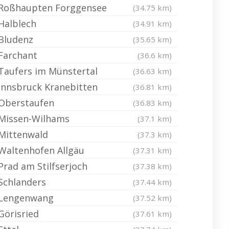
Roßhaupten Forggensee
(34.75 km)
Halblech
(34.91 km)
Bludenz
(35.65 km)
Farchant
(36.6 km)
Taufers im Münstertal
(36.63 km)
Innsbruck Kranebitten
(36.81 km)
Oberstaufen
(36.83 km)
Missen-Wilhams
(37.1 km)
Mittenwald
(37.3 km)
Waltenhofen Allgäu
(37.31 km)
Prad am Stilfserjoch
(37.38 km)
Schlanders
(37.44 km)
Lengenwang
(37.52 km)
Görisried
(37.61 km)