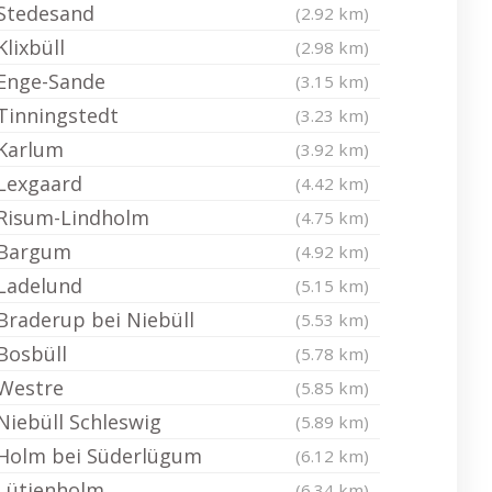
Stedesand
(2.92 km)
Klixbüll
(2.98 km)
Enge-Sande
(3.15 km)
Tinningstedt
(3.23 km)
Karlum
(3.92 km)
Lexgaard
(4.42 km)
Risum-Lindholm
(4.75 km)
Bargum
(4.92 km)
Ladelund
(5.15 km)
Braderup bei Niebüll
(5.53 km)
Bosbüll
(5.78 km)
Westre
(5.85 km)
Niebüll Schleswig
(5.89 km)
Holm bei Süderlügum
(6.12 km)
Lütjenholm
(6.34 km)