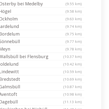
Osterby bei Medelby
(9.55 km)
Högel
(9.58 km)
Ockholm
(9.63 km)
Jardelund
(9.74 km)
Bordelum
(9.75 km)
Sönnebüll
(9.77 km)
Meyn
(9.78 km)
Wallsbüll bei Flensburg
(10.37 km)
Joldelund
(10.42 km)
Lindewitt
(10.59 km)
Bredstedt
(10.69 km)
Galmsbüll
(10.87 km)
Aventoft
(10.98 km)
Dagebüll
(11.13 km)