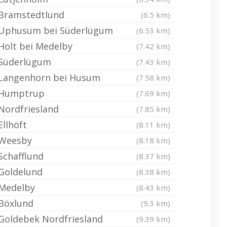
Bramstedtlund
(6.5 km)
Uphusum bei Süderlügum
(6.53 km)
Holt bei Medelby
(7.42 km)
Süderlügum
(7.43 km)
Langenhorn bei Husum
(7.58 km)
Humptrup
(7.69 km)
Nordfriesland
(7.85 km)
Ellhöft
(8.11 km)
Weesby
(8.18 km)
Schafflund
(8.37 km)
Goldelund
(8.38 km)
Medelby
(8.43 km)
Böxlund
(9.3 km)
Goldebek Nordfriesland
(9.39 km)