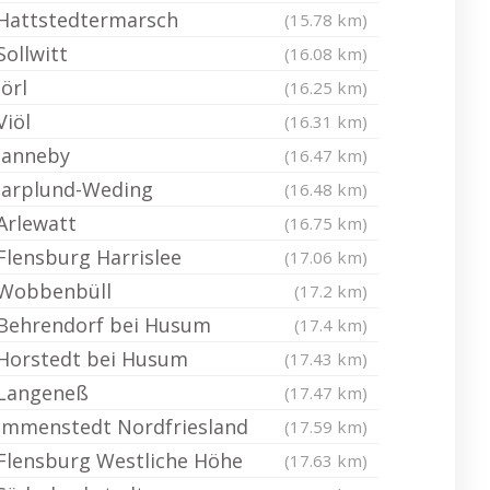
Hattstedtermarsch
(15.78 km)
Sollwitt
(16.08 km)
Jörl
(16.25 km)
Viöl
(16.31 km)
Janneby
(16.47 km)
Jarplund-Weding
(16.48 km)
Arlewatt
(16.75 km)
Flensburg Harrislee
(17.06 km)
Wobbenbüll
(17.2 km)
Behrendorf bei Husum
(17.4 km)
Horstedt bei Husum
(17.43 km)
Langeneß
(17.47 km)
Immenstedt Nordfriesland
(17.59 km)
Flensburg Westliche Höhe
(17.63 km)