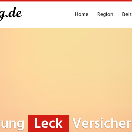
Home
Region
Bei
rung
Leck
Versiche