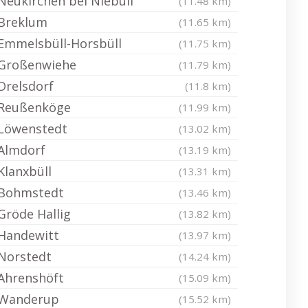
Neukirchen bei Niebüll
(11.48 km)
Breklum
(11.65 km)
Emmelsbüll-Horsbüll
(11.75 km)
Großenwiehe
(11.79 km)
Drelsdorf
(11.8 km)
Reußenköge
(11.99 km)
Löwenstedt
(13.02 km)
Almdorf
(13.19 km)
Klanxbüll
(13.31 km)
Bohmstedt
(13.46 km)
Gröde Hallig
(13.82 km)
Handewitt
(13.97 km)
Norstedt
(14.24 km)
Ahrenshöft
(15.09 km)
Wanderup
(15.52 km)