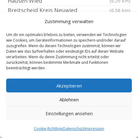
Hausen Wied
(6.29 km)
Breitscheid Kreis Neuwied
(6.58 km)
Niederbreitbach
(6.8 km)
Zustimmung verwalten
Neustadt Wied
(6.97 km)
Um dir ein optimales Erlebnis zu bieten, verwenden wir Technologien
Königsfeld Eifel
(7.24 km)
wie Cookies, um Geräteinformationen zu speichern und/oder darauf
zuzugreifen. Wenn du diesen Technologien zustimmst, können wir
Brohl-Lützing
(7.25 km)
Daten wie das Surfverhalten oder eindeutige IDs auf dieser Website
verarbeiten. Wenn du deine Zustimmung nicht erteilst oder
Datzeroth
(7.45 km)
zurückziehst, können bestimmte Merkmale und Funktionen
Sankt Augustin Birlinghoven
(7.84 km)
beeinträchtigt werden.
Eulenberg Westerwald
(8.12 km)
Akzeptieren
Buchholz Westerwald
(8.18 km)
Königswinter
(8.18 km)
Ablehnen
Neuwied Altwied
(8.19 km)
Einstellungen ansehen
Dedenbach
(8.19 km)
Asbach Westerwald
(8.21 km)
Cookie-Richtlinie
Datenschutz
Impressum
Schalkenbach
(8.21 km)