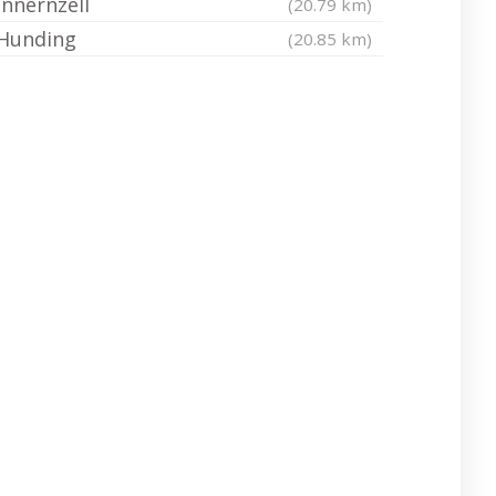
Innernzell
(20.79 km)
Hunding
(20.85 km)