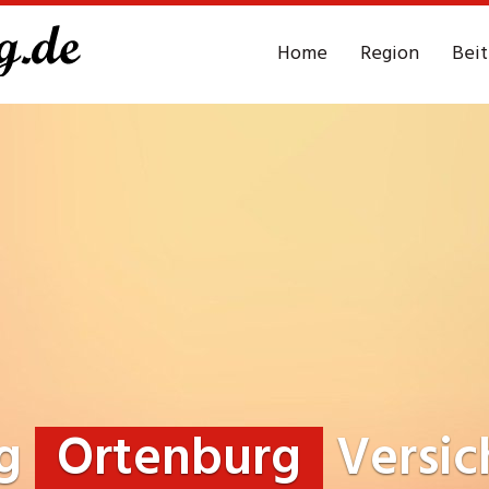
Home
Region
Bei
ng
Ortenburg
Versic