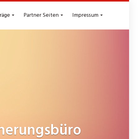
träge
Partner Seiten
Impressum
herungsbüro