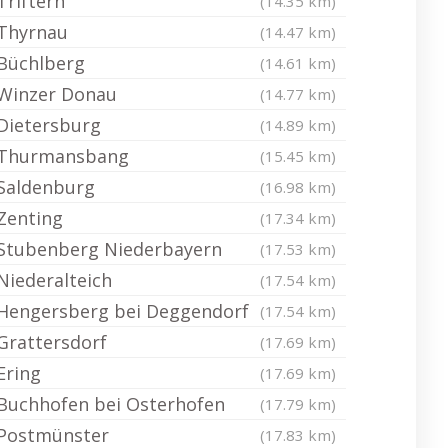
Triftern
(14.35 km)
Thyrnau
(14.47 km)
Büchlberg
(14.61 km)
Winzer Donau
(14.77 km)
Dietersburg
(14.89 km)
Thurmansbang
(15.45 km)
Saldenburg
(16.98 km)
Zenting
(17.34 km)
Stubenberg Niederbayern
(17.53 km)
Niederalteich
(17.54 km)
Hengersberg bei Deggendorf
(17.54 km)
Grattersdorf
(17.69 km)
Ering
(17.69 km)
Buchhofen bei Osterhofen
(17.79 km)
Postmünster
(17.83 km)