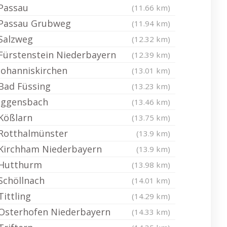
Passau
(11.66 km)
Passau Grubweg
(11.94 km)
Salzweg
(12.32 km)
Fürstenstein Niederbayern
(12.39 km)
Johanniskirchen
(13.01 km)
Bad Füssing
(13.23 km)
Iggensbach
(13.46 km)
Kößlarn
(13.75 km)
Rotthalmünster
(13.9 km)
Kirchham Niederbayern
(13.9 km)
Hutthurm
(13.98 km)
Schöllnach
(14.01 km)
Tittling
(14.29 km)
Osterhofen Niederbayern
(14.33 km)