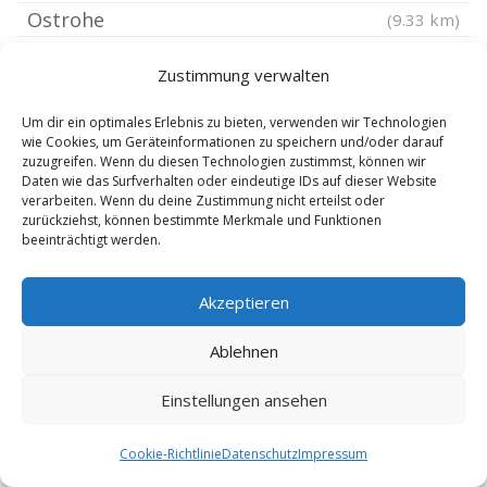
Ostrohe
(9.33 km)
Nindorf bei Meldorf
(9.81 km)
Zustimmung verwalten
Welt
(9.87 km)
Rehm-Flehde-Bargen
(9.95 km)
Um dir ein optimales Erlebnis zu bieten, verwenden wir Technologien
wie Cookies, um Geräteinformationen zu speichern und/oder darauf
Wiemerstedt
(10.12 km)
zuzugreifen. Wenn du diesen Technologien zustimmst, können wir
Daten wie das Surfverhalten oder eindeutige IDs auf dieser Website
Süderheistedt
(10.27 km)
verarbeiten. Wenn du deine Zustimmung nicht erteilst oder
Wolmersdorf
zurückziehst, können bestimmte Merkmale und Funktionen
(10.3 km)
beeinträchtigt werden.
Norderheistedt
(10.42 km)
Kotzenbüll
(10.79 km)
Akzeptieren
Krempel Holstein
(10.8 km)
Ablehnen
Nordhastedt
(10.8 km)
Busenwurth
(10.88 km)
Einstellungen ansehen
Hägen
(10.95 km)
Bargenstedt
Cookie-Richtlinie
Datenschutz
Impressum
(11.13 km)