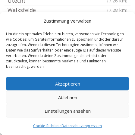
Utecht
(7.26 km)
Walksfelde
(7.28 km)
Koberg Kreis Herzogtum Lauenburg
(7.33 km)
Zustimmung verwalten
Wesenberg Holstein
(7.33 km)
Um dir ein optimales Erlebnis zu bieten, verwenden wir Technologien
Bäk bei Ratzeburg
(7.58 km)
wie Cookies, um Geräteinformationen zu speichern und/oder darauf
zuzugreifen. Wenn du diesen Technologien zustimmst, können wir
Reinfeld Holstein
(7.6 km)
Daten wie das Surfverhalten oder eindeutige IDs auf dieser Website
verarbeiten. Wenn du deine Zustimmung nicht erteilst oder
Schönberg Kreis Herzogtum Lauenburg
zurückziehst, können bestimmte Merkmale und Funktionen
Alt Mölln
(7.91 km)
(8.13 km)
beeinträchtigt werden.
Linau
(8.16 km)
Akzeptieren
Schmilau
(8.17 km)
Mölln Kreis Herzogtum Lauenburg
(8.19 km)
Ablehnen
Lübeck Buntekuh
(8.19 km)
Einstellungen ansehen
Bälau
(8.21 km)
Mechow bei Ratzeburg
(8.35 km)
Cookie-Richtlinie
Datenschutz
Impressum
Borstorf
(8.51 km)