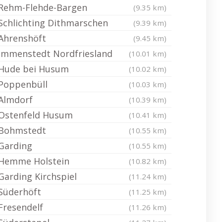
Rehm-Flehde-Bargen
(9.35 km)
Schlichting Dithmarschen
(9.39 km)
Ahrenshöft
(9.45 km)
Immenstedt Nordfriesland
(10.01 km)
Hude bei Husum
(10.02 km)
Poppenbüll
(10.03 km)
Almdorf
(10.39 km)
Ostenfeld Husum
(10.41 km)
Bohmstedt
(10.55 km)
Garding
(10.55 km)
Hemme Holstein
(10.82 km)
Garding Kirchspiel
(11.24 km)
Süderhöft
(11.25 km)
Fresendelf
(11.26 km)