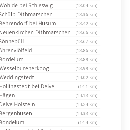
Wohlde bei Schleswig
(13.04 km)
Schülp Dithmarschen
(13.36 km)
Behrendorf bei Husum
(13.42 km)
Neuenkirchen Dithmarschen
(13.66 km)
Sönnebüll
(13.67 km)
Ahrenviölfeld
(13.86 km)
Bordelum
(13.89 km)
Wesselburenerkoog
(13.99 km)
Weddingstedt
(14.02 km)
Hollingstedt bei Delve
(14.1 km)
Hägen
(14.13 km)
Delve Holstein
(14.24 km)
Bergenhusen
(14.33 km)
Bondelum
(14.4 km)