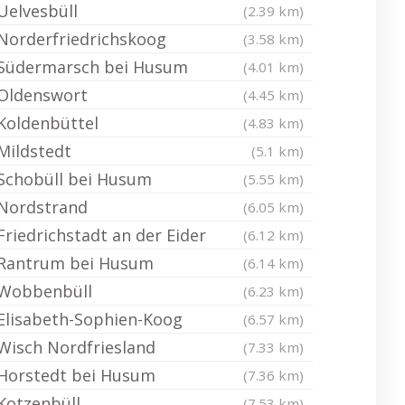
Uelvesbüll
(2.39 km)
Norderfriedrichskoog
(3.58 km)
Südermarsch bei Husum
(4.01 km)
Oldenswort
(4.45 km)
Koldenbüttel
(4.83 km)
Mildstedt
(5.1 km)
Schobüll bei Husum
(5.55 km)
Nordstrand
(6.05 km)
Friedrichstadt an der Eider
(6.12 km)
Rantrum bei Husum
(6.14 km)
Wobbenbüll
(6.23 km)
Elisabeth-Sophien-Koog
(6.57 km)
Wisch Nordfriesland
(7.33 km)
Horstedt bei Husum
(7.36 km)
Kotzenbüll
(7.53 km)