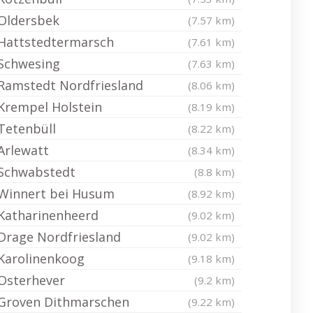
Oldersbek
(7.57 km)
Hattstedtermarsch
(7.61 km)
Schwesing
(7.63 km)
Ramstedt Nordfriesland
(8.06 km)
Krempel Holstein
(8.19 km)
Tetenbüll
(8.22 km)
Arlewatt
(8.34 km)
Schwabstedt
(8.8 km)
Winnert bei Husum
(8.92 km)
Katharinenheerd
(9.02 km)
Drage Nordfriesland
(9.02 km)
Karolinenkoog
(9.18 km)
Osterhever
(9.2 km)
Groven Dithmarschen
(9.22 km)