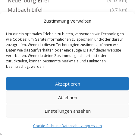
Neuerburg Eifel
(3.53 km)
Mülbach Eifel
(3.7 km)
Stockem Eifel
(3.76 km)
Zustimmung verwalten
Nusbaum
(3.76 km)
Um dir ein optimales Erlebnis zu bieten, verwenden wir Technologien
Berscheid Eifel
(3.88 km)
wie Cookies, um Geräteinformationen zu speichern und/oder darauf
zuzugreifen. Wenn du diesen Technologien zustimmst, können wir
Koxhausen
(3.88 km)
Daten wie das Surfverhalten oder eindeutige IDs auf dieser Website
Bettingen Eifel
verarbeiten. Wenn du deine Zustimmung nicht erteilst oder
(3.88 km)
zurückziehst, können bestimmte Merkmale und Funktionen
Enzen Eifel
(4.11 km)
beeinträchtigt werden.
Wettlingen
(4.36 km)
Akzeptieren
Oberweis Eifel
(4.44 km)
Hütterscheid
(4.55 km)
Ablehnen
Hütten Eifel
(4.55 km)
Einstellungen ansehen
Leimbach bei Neuerburg
(4.55 km)
Körperich Eifel
(4.55 km)
Cookie-Richtlinie
Datenschutz
Impressum
Feilsdorf
(4.59 km)