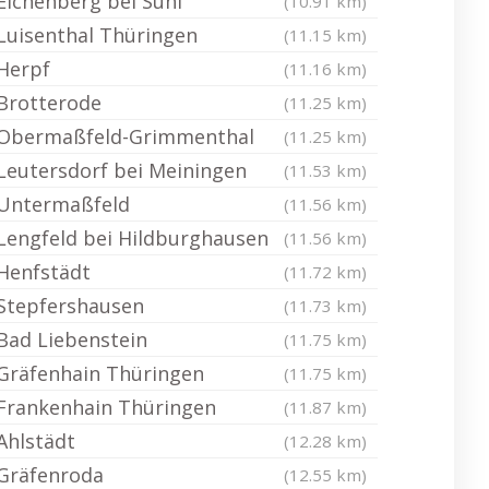
Eichenberg bei Suhl
(10.91 km)
Luisenthal Thüringen
(11.15 km)
Herpf
(11.16 km)
Brotterode
(11.25 km)
Obermaßfeld-Grimmenthal
(11.25 km)
Leutersdorf bei Meiningen
(11.53 km)
Untermaßfeld
(11.56 km)
Lengfeld bei Hildburghausen
(11.56 km)
Henfstädt
(11.72 km)
Stepfershausen
(11.73 km)
Bad Liebenstein
(11.75 km)
Gräfenhain Thüringen
(11.75 km)
Frankenhain Thüringen
(11.87 km)
Ahlstädt
(12.28 km)
Gräfenroda
(12.55 km)