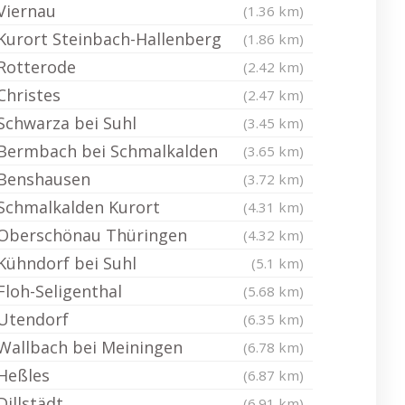
Viernau
(1.36 km)
Kurort Steinbach-Hallenberg
(1.86 km)
Rotterode
(2.42 km)
Christes
(2.47 km)
Schwarza bei Suhl
(3.45 km)
Bermbach bei Schmalkalden
(3.65 km)
Benshausen
(3.72 km)
Schmalkalden Kurort
(4.31 km)
Oberschönau Thüringen
(4.32 km)
Kühndorf bei Suhl
(5.1 km)
Floh-Seligenthal
(5.68 km)
Utendorf
(6.35 km)
Wallbach bei Meiningen
(6.78 km)
Heßles
(6.87 km)
Dillstädt
(6.91 km)