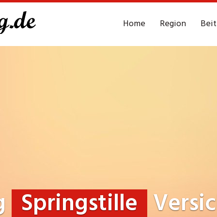
Home
Region
Bei
g
Springstille
Versi