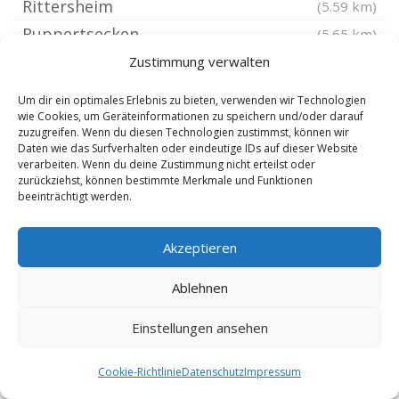
Rittersheim
(5.59 km)
Ruppertsecken
(5.65 km)
Münchweiler an der Alsenz
Zustimmung verwalten
(5.66 km)
Gauersheim
(5.72 km)
Um dir ein optimales Erlebnis zu bieten, verwenden wir Technologien
Ottersheim bei Kirchheimbolanden
(5.88 km)
wie Cookies, um Geräteinformationen zu speichern und/oder darauf
zuzugreifen. Wenn du diesen Technologien zustimmst, können wir
Immesheim
(6.01 km)
Daten wie das Surfverhalten oder eindeutige IDs auf dieser Website
verarbeiten. Wenn du deine Zustimmung nicht erteilst oder
Hettenleidelheim
(6.01 km)
zurückziehst, können bestimmte Merkmale und Funktionen
beeinträchtigt werden.
Ebertsheim Pfalz
(6.02 km)
Albisheim Pfrimm
(6.11 km)
Akzeptieren
Würzweiler
(6.26 km)
Bubenheim Pfalz
(6.32 km)
Ablehnen
Winnweiler
(6.4 km)
Einstellungen ansehen
Wattenheim Pfalz
(6.45 km)
Neuhemsbach
(6.49 km)
Cookie-Richtlinie
Datenschutz
Impressum
Quirnheim
(6.5 km)