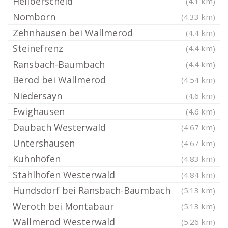
Heilberscheid
(4.1 km)
Nomborn
(4.33 km)
Zehnhausen bei Wallmerod
(4.4 km)
Steinefrenz
(4.4 km)
Ransbach-Baumbach
(4.4 km)
Berod bei Wallmerod
(4.54 km)
Niedersayn
(4.6 km)
Ewighausen
(4.6 km)
Daubach Westerwald
(4.67 km)
Untershausen
(4.67 km)
Kuhnhöfen
(4.83 km)
Stahlhofen Westerwald
(4.84 km)
Hundsdorf bei Ransbach-Baumbach
(5.13 km)
Weroth bei Montabaur
(5.13 km)
Wallmerod Westerwald
(5.26 km)