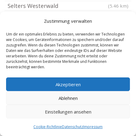
Selters Westerwald
(5.46 km)
Härtlingen
(5.46 km)
Zustimmung verwalten
Isselbach
(5.46 km)
Eppenrod
(5.59 km)
Um dir ein optimales Erlebnis zu bieten, verwenden wir Technologien
wie Cookies, um Geräteinformationen zu speichern und/oder darauf
Nentershausen Westerwald
(5.59 km)
zuzugreifen. Wenn du diesen Technologien zustimmst, können wir
Daten wie das Surfverhalten oder eindeutige IDs auf dieser Website
Bilkheim
(5.62 km)
verarbeiten. Wenn du deine Zustimmung nicht erteilst oder
Dreikirchen
zurückziehst, können bestimmte Merkmale und Funktionen
(5.63 km)
beeinträchtigt werden.
Maxsain
(5.7 km)
Horbach Westerwald
(5.81 km)
Akzeptieren
Elbingen Westerwald
(5.88 km)
Ablehnen
Mähren
(5.88 km)
Arnshöfen
(5.94 km)
Einstellungen ansehen
Hilgert bei Höhr-Grenzhausen
(5.98 km)
Cookie-Richtlinie
Datenschutz
Impressum
Obererbach bei Montabaur
(5.98 km)