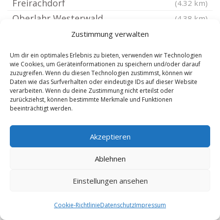
Freirachdorf
(4.32 km)
Oberlahr Westerwald
(4.38 km)
Obernau Westerwald
(4.52 km)
Zustimmung verwalten
Berzhausen
(4.52 km)
Um dir ein optimales Erlebnis zu bieten, verwenden wir Technologien
Borod Westerwald
(4.52 km)
wie Cookies, um Geräteinformationen zu speichern und/oder darauf
zuzugreifen. Wenn du diesen Technologien zustimmst, können wir
Höchstenbach
(4.53 km)
Daten wie das Surfverhalten oder eindeutige IDs auf dieser Website
verarbeiten. Wenn du deine Zustimmung nicht erteilst oder
Welkenbach Westerwald
(4.53 km)
zurückziehst, können bestimmte Merkmale und Funktionen
Eichen Kreis Altenkirchen Westerwald
beeinträchtigt werden.
(4.53 km)
Pleckhausen
(4.53 km)
Akzeptieren
Horhausen Westerwald
(4.53 km)
Urbach Westerwald
(4.59 km)
Ablehnen
Almersbach
(4.6 km)
Einstellungen ansehen
Dernbach bei Dierdorf
(4.84 km)
Dierdorf
(4.84 km)
Cookie-Richtlinie
Datenschutz
Impressum
Winkelbach
(4.95 km)