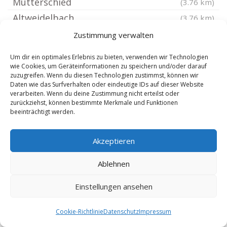
Mutterschied
(3.76 km)
Altweidelbach
(3.76 km)
Dichtelbach
(4.58 km)
Zustimmung verwalten
Breitscheid Hunsrück
(4.59 km)
Um dir ein optimales Erlebnis zu bieten, verwenden wir Technologien
Laubach bei Kastellaun
(4.59 km)
wie Cookies, um Geräteinformationen zu speichern und/oder darauf
zuzugreifen. Wenn du diesen Technologien zustimmst, können wir
Argenthal
(4.6 km)
Daten wie das Surfverhalten oder eindeutige IDs auf dieser Website
verarbeiten. Wenn du deine Zustimmung nicht erteilst oder
Lingerhahn
(4.84 km)
zurückziehst, können bestimmte Merkmale und Funktionen
Hunsrück
(4.99 km)
beeinträchtigt werden.
Perscheid
(5 km)
Akzeptieren
Braunshorn
(5.06 km)
Kümbdchen
(5.06 km)
Ablehnen
Riesweiler Hunsrück
(5.11 km)
Einstellungen ansehen
Hausbay
(5.11 km)
Pfalzfeld Hunsrück
(5.81 km)
Cookie-Richtlinie
Datenschutz
Impressum
Birkheim
(5.81 km)