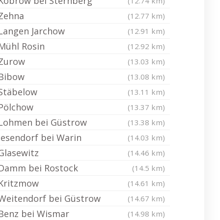
Kobrow bei Sternberg
(12.74 km)
Zehna
(12.77 km)
Langen Jarchow
(12.91 km)
Mühl Rosin
(12.92 km)
Zurow
(13.03 km)
Bibow
(13.08 km)
Stäbelow
(13.11 km)
Pölchow
(13.37 km)
Lohmen bei Güstrow
(13.38 km)
Jesendorf bei Warin
(14.03 km)
Glasewitz
(14.46 km)
Damm bei Rostock
(14.5 km)
Kritzmow
(14.61 km)
Weitendorf bei Güstrow
(14.67 km)
Benz bei Wismar
(14.98 km)