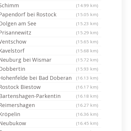
Schimm
(14.99 km)
Papendorf bei Rostock
(15.05 km)
Dolgen am See
(15.23 km)
Prisannewitz
(15.29 km)
Ventschow
(15.65 km)
Kavelstorf
(15.68 km)
Neuburg bei Wismar
(15.72 km)
Dobbertin
(15.93 km)
Hohenfelde bei Bad Doberan
(16.13 km)
Rostock Biestow
(16.17 km)
Bartenshagen-Parkentin
(16.18 km)
Reimershagen
(16.27 km)
Kröpelin
(16.36 km)
Neubukow
(16.45 km)