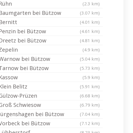
Rühn
(2.3 km)
Baumgarten bei Bützow
(3.07 km)
Bernitt
(4.01 km)
Penzin bei Bützow
(4.61 km)
Dreetz bei Bützow
(4.81 km)
Zepelin
(4.9 km)
Warnow bei Bützow
(5.04 km)
Tarnow bei Bützow
(5.73 km)
Kassow
(5.9 km)
Klein Belitz
(5.91 km)
Gülzow-Prüzen
(6.68 km)
Groß Schwiesow
(6.79 km)
Jürgenshagen bei Bützow
(7.04 km)
Vorbeck bei Bützow
(7.12 km)
Lübberstorf
(8.23 km)