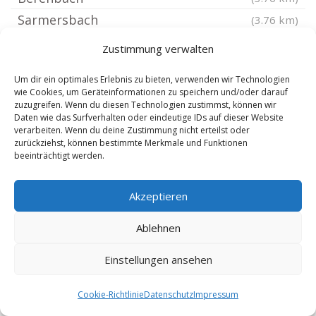
Sarmersbach
(3.76 km)
Immerath Kreis Daun
(3.76 km)
Zustimmung verwalten
Udler
(3.76 km)
Um dir ein optimales Erlebnis zu bieten, verwenden wir Technologien
Daun
(3.86 km)
wie Cookies, um Geräteinformationen zu speichern und/oder darauf
zuzugreifen. Wenn du diesen Technologien zustimmst, können wir
Nerdlen
(4.1 km)
Daten wie das Surfverhalten oder eindeutige IDs auf dieser Website
Vulkaneifel
(4.42 km)
verarbeiten. Wenn du deine Zustimmung nicht erteilst oder
zurückziehst, können bestimmte Merkmale und Funktionen
Brockscheid
(4.54 km)
beeinträchtigt werden.
Schmitt
(4.57 km)
Strohn
(4.6 km)
Akzeptieren
Katzwinkel Eifel
(4.61 km)
Ablehnen
Gillenfeld
(4.66 km)
Hörschhausen
Einstellungen ansehen
(4.67 km)
Ueß
(4.67 km)
Cookie-Richtlinie
Datenschutz
Impressum
Gillenbeuren
(4.91 km)