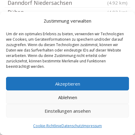
Danndorf Niedersachsen
(4.92 km)
Rühen
(4.92 km)
Osloß
Zustimmung verwalten
(5.43 km)
Tiddische
(5.76 km)
Um dir ein optimales Erlebnis zu bieten, verwenden wir Technologien
Bokensdorf
wie Cookies, um Geräteinformationen zu speichern und/oder darauf
(5.79 km)
zuzugreifen. Wenn du diesen Technologien zustimmst, können wir
Barwedel
(5.81 km)
Daten wie das Surfverhalten oder eindeutige IDs auf dieser Website
verarbeiten. Wenn du deine Zustimmung nicht erteilst oder
Grafhorst
(6.42 km)
zurückziehst, können bestimmte Merkmale und Funktionen
beeinträchtigt werden.
Parsau
(7.46 km)
Oebisfelde
(7.72 km)
Akzeptieren
Calberlah
(7.81 km)
Bergfeld Niedersachsen
(8.33 km)
Ablehnen
Wasbüttel
(8.5 km)
Einstellungen ansehen
Lehre
(8.91 km)
Isenbüttel
(9.13 km)
Cookie-Richtlinie
Datenschutz
Impressum
Ehra-Lessien
(9.22 km)