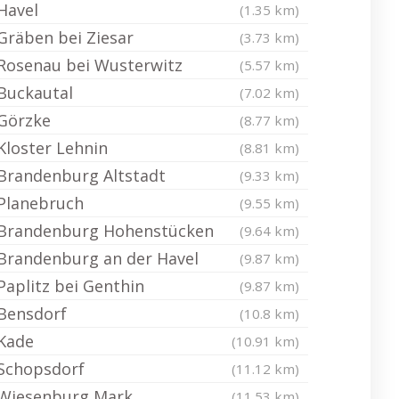
Havel
(1.35 km)
Gräben bei Ziesar
(3.73 km)
Rosenau bei Wusterwitz
(5.57 km)
Buckautal
(7.02 km)
Görzke
(8.77 km)
Kloster Lehnin
(8.81 km)
Brandenburg Altstadt
(9.33 km)
Planebruch
(9.55 km)
Brandenburg Hohenstücken
(9.64 km)
Brandenburg an der Havel
(9.87 km)
Paplitz bei Genthin
(9.87 km)
Bensdorf
(10.8 km)
Kade
(10.91 km)
Schopsdorf
(11.12 km)
Wiesenburg Mark
(11.53 km)