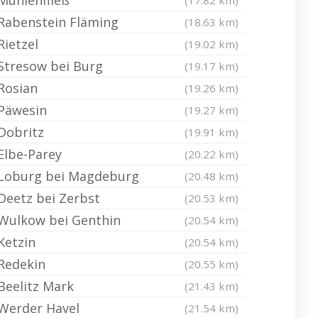
Mühlenfließ
(17.82 km)
Rabenstein Fläming
(18.63 km)
Rietzel
(19.02 km)
Stresow bei Burg
(19.17 km)
Rosian
(19.26 km)
Päwesin
(19.27 km)
Dobritz
(19.91 km)
Elbe-Parey
(20.22 km)
Loburg bei Magdeburg
(20.48 km)
Deetz bei Zerbst
(20.53 km)
Wulkow bei Genthin
(20.54 km)
Ketzin
(20.54 km)
Redekin
(20.55 km)
Beelitz Mark
(21.43 km)
Werder Havel
(21.54 km)