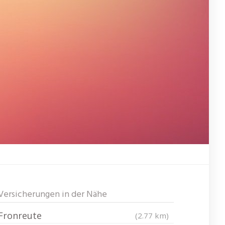
Versicherungen in der Nähe
Fronreute
(2.77 km)