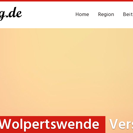
Home
Region
Bei
Wolpertswende
Ver