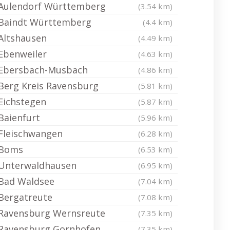
Aulendorf Württemberg
(3.54 km)
Baindt Württemberg
(4.4 km)
Altshausen
(4.49 km)
Ebenweiler
(4.63 km)
Ebersbach-Musbach
(4.86 km)
Berg Kreis Ravensburg
(5.81 km)
Eichstegen
(5.87 km)
Baienfurt
(5.96 km)
Fleischwangen
(6.28 km)
Boms
(6.53 km)
Unterwaldhausen
(6.95 km)
Bad Waldsee
(7.04 km)
Bergatreute
(7.08 km)
Ravensburg Wernsreute
(7.35 km)
Ravensburg Gornhofen
(7.35 km)