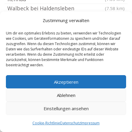
Walbeck bei Haldensleben
(7.58 km)
Barneberg
(7.59 km)
Zustimmung verwalten
Alleringersleben
(7.85 km)
Um dir ein optimales Erlebnis zu bieten, verwenden wir Technologien
Kneitlingen
(7.85 km)
wie Cookies, um Geräteinformationen zu speichern und/oder darauf
zuzugreifen. Wenn du diesen Technologien zustimmst, können wir
Völpke
(7.85 km)
Daten wie das Surfverhalten oder eindeutige IDs auf dieser Website
Bartensleben
(8.09 km)
verarbeiten. Wenn du deine Zustimmung nicht erteilst oder
zurückziehst, können bestimmte Merkmale und Funktionen
Söllingen Niedersachsen
(8.09 km)
beeinträchtigt werden.
Schöppenstedt
(8.44 km)
Grasleben
(8.54 km)
Akzeptieren
Beierstedt
(8.8 km)
Ablehnen
Eschenrode
(9.1 km)
Ostingersleben
Einstellungen ansehen
(9.25 km)
Wefensleben
(9.25 km)
Cookie-Richtlinie
Datenschutz
Impressum
Hödingen bei Haldensleben
(9.38 km)