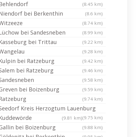
Behlendorf
(8.45 km)
Niendorf bei Berkenthin
(8.6 km)
Witzeeze
(8.74 km)
Lüchow bei Sandesneben
(8.99 km)
Kasseburg bei Trittau
(9.22 km)
Wangelau
(9.28 km)
Kulpin bei Ratzeburg
(9.42 km)
Salem bei Ratzeburg
(9.46 km)
Sandesneben
(9.58 km)
Greven bei Boizenburg
(9.59 km)
Ratzeburg
(9.74 km)
Seedorf Kreis Herzogtum Lauenburg
Kuddewörde
(9.75 km)
(9.81 km)
Gallin bei Boizenburg
(9.88 km)
Göldenitz bei Berkenthin
(9.95 km)