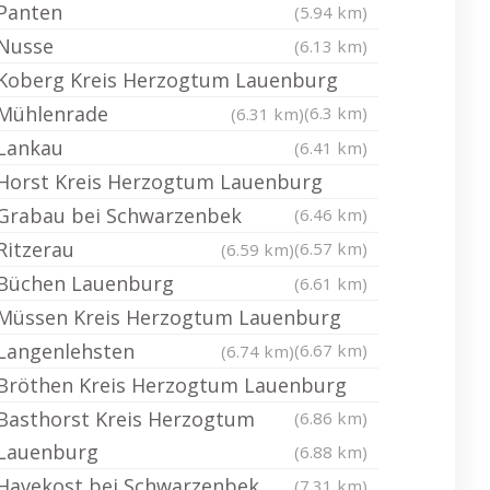
Panten
(5.94 km)
Nusse
(6.13 km)
Koberg Kreis Herzogtum Lauenburg
Mühlenrade
(6.3 km)
(6.31 km)
Lankau
(6.41 km)
Horst Kreis Herzogtum Lauenburg
Grabau bei Schwarzenbek
(6.46 km)
Ritzerau
(6.57 km)
(6.59 km)
Büchen Lauenburg
(6.61 km)
Müssen Kreis Herzogtum Lauenburg
Langenlehsten
(6.67 km)
(6.74 km)
Bröthen Kreis Herzogtum Lauenburg
Basthorst Kreis Herzogtum
(6.86 km)
Lauenburg
(6.88 km)
Havekost bei Schwarzenbek
(7.31 km)