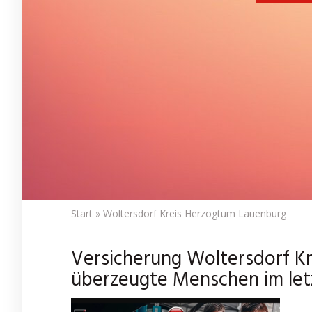
Start
»
Woltersdorf Kreis Herzogtum Lauenburg
Versicherung Woltersdorf K
überzeugte Menschen im letz