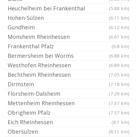
Heuchelheim bei Frankenthal
(5.88 km)
Hohen-Sülzen
(6.11 km)
Gundheim
(6.12 km)
Monsheim Rheinhessen
(6.61 km)
Frankenthal Pfalz
(6.8 km)
Bermersheim bei Worms
(6.88 km)
Westhofen Rheinhessen
(6.89 km)
Bechtheim Rheinhessen
(7.05 km)
Dirmstein
(7.18 km)
Flörsheim-Dalsheim
(7.29 km)
Mettenheim Rheinhessen
(7.37 km)
Obrigheim Pfalz
(7.57 km)
Eich Rheinhessen
(8.1 km)
Obersülzen
(8.11 km)