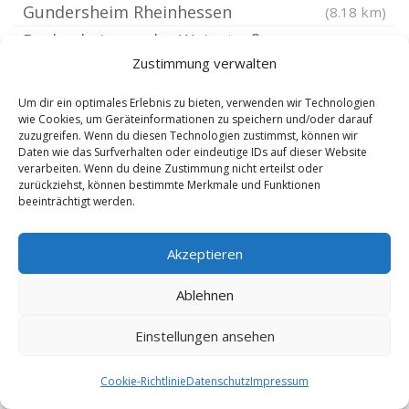
Gundersheim Rheinhessen
(8.18 km)
Bockenheim an der Weinstraße
(8.21 km)
Zustimmung verwalten
Monzernheim
(8.35 km)
Ludwigshafen Pfingstweide
(8.41 km)
Um dir ein optimales Erlebnis zu bieten, verwenden wir Technologien
wie Cookies, um Geräteinformationen zu speichern und/oder darauf
Mannheim Sandhofen
(8.54 km)
zuzugreifen. Wenn du diesen Technologien zustimmst, können wir
Mölsheim
Daten wie das Surfverhalten oder eindeutige IDs auf dieser Website
(8.55 km)
verarbeiten. Wenn du deine Zustimmung nicht erteilst oder
Ludwigshafen Oppau
(8.6 km)
zurückziehst, können bestimmte Merkmale und Funktionen
beeinträchtigt werden.
Wachenheim Rheinhessen
(8.64 km)
Einhausen Hessen
(8.9 km)
Akzeptieren
Kindenheim
(8.92 km)
Mannheim Schönau
Ablehnen
(8.98 km)
Lambsheim
(9.03 km)
Einstellungen ansehen
Großkarlbach
(9.04 km)
Alsheim Rheinhessen
(9.2 km)
Cookie-Richtlinie
Datenschutz
Impressum
Dittelsheim-Heßloch
(9.28 km)