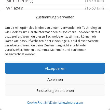
Müncheberg
(15.39 km)
Wriezen
(15.63 km)
Oderaue
(15.97 km)
Zustimmung verwalten
Buckow Märkische Schweiz
(16.09 km)
Um dir ein optimales Erlebnis zu bieten, verwenden wir Technologien
Frankfurt Oder Kliestow
(16.73 km)
wie Cookies, um Geräteinformationen zu speichern und/oder darauf
zuzugreifen. Wenn du diesen Technologien zustimmst, können wir
Waldsieversdorf
(16.85 km)
Daten wie das Surfverhalten oder eindeutige IDs auf dieser Website
verarbeiten. Wenn du deine Zustimmung nicht erteilst oder
Madlitz-Wilmersdorf
(17.02 km)
zurückziehst, können bestimmte Merkmale und Funktionen
Jacobsdorf Mark
(17.69 km)
beeinträchtigt werden.
Oberbarnim
(17.7 km)
Akzeptieren
Frankfurt Oder Obere Stadt
(18 km)
Frankfurt Oder
(18 km)
Ablehnen
Frankfurt Oder Gubener Vorstadt
(18.08 km)
Einstellungen ansehen
Frankfurt Oder Klingetal
(18.17 km)
Steinhöfel bei Fürstenwalde
(18.21 km)
Cookie-Richtlinie
Datenschutz
Impressum
Frankfurt Oder Booßen
(18.36 km)