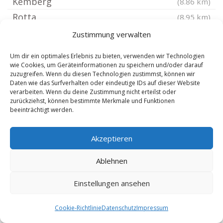
Kemberg
(8.86 km)
Rotta
(8.95 km)
Meuro bei Lutherstadt Wittenberg
(9.46 km)
Zustimmung verwalten
Selbitz bei Bitterfeld
(9.88 km)
Um dir ein optimales Erlebnis zu bieten, verwenden wir Technologien
Pretzsch Elbe
(10.58 km)
wie Cookies, um Geräteinformationen zu speichern und/oder darauf
zuzugreifen. Wenn du diesen Technologien zustimmst, können wir
Jessen Elster
(10.78 km)
Daten wie das Surfverhalten oder eindeutige IDs auf dieser Website
verarbeiten. Wenn du deine Zustimmung nicht erteilst oder
Rehsen
(10.92 km)
zurückziehst, können bestimmte Merkmale und Funktionen
Uthausen
(10.99 km)
beeinträchtigt werden.
Priesitz
(11.87 km)
Akzeptieren
Gohrau
(11.9 km)
Riesigk
(12.31 km)
Ablehnen
Rabenstein Fläming
(12.57 km)
Einstellungen ansehen
Bad Schmiedeberg
(12.69 km)
Schleesen
(12.76 km)
Cookie-Richtlinie
Datenschutz
Impressum
Coswig Anhalt
(12.85 km)