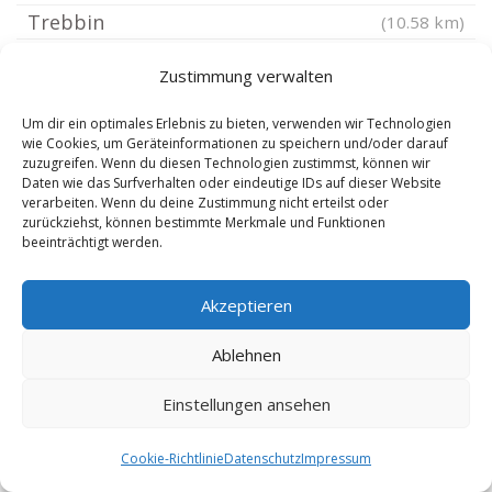
Trebbin
(10.58 km)
Großbeeren
(11.48 km)
Zustimmung verwalten
Baruth Mark
(11.71 km)
Schulzendorf bei Eichwalde
(11.8 km)
Um dir ein optimales Erlebnis zu bieten, verwenden wir Technologien
wie Cookies, um Geräteinformationen zu speichern und/oder darauf
Brandenburg Klausdorf
(12.18 km)
zuzugreifen. Wenn du diesen Technologien zustimmst, können wir
Daten wie das Surfverhalten oder eindeutige IDs auf dieser Website
Nuthe-Urstromtal
(12.32 km)
verarbeiten. Wenn du deine Zustimmung nicht erteilst oder
zurückziehst, können bestimmte Merkmale und Funktionen
Zeuthen
(12.53 km)
beeinträchtigt werden.
Eichwalde
(12.53 km)
Berlin Schmöckwitz
(12.53 km)
Akzeptieren
Halbe
(12.65 km)
Ablehnen
Berlin Lichtenrade
(12.84 km)
Berlin Rudow
(13.98 km)
Einstellungen ansehen
Berlin Altglienicke
(14.26 km)
Cookie-Richtlinie
Datenschutz
Impressum
Berlin Gropiusstadt
(14.46 km)