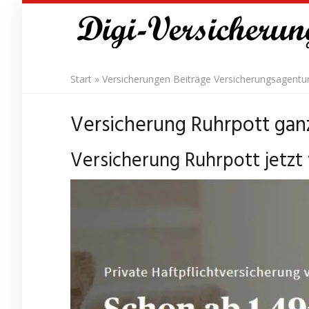
Skip
to
main
content
Start
»
Versicherungen Beiträge Versicherungsagentu
Versicherung Ruhrpott ganz
Versicherung Ruhrpott jetzt 