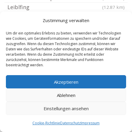
Leiblfing
(12.87 km)
Michelsneukirchen
(13.22 km)
Zustimmung verwalten
Oberschneiding
(13.3 km)
Um dir ein optimales Erlebnis zu bieten, verwenden wir Technologien
Tegernheim
(13.65 km)
wie Cookies, um Geräteinformationen zu speichern und/oder darauf
Obertraubling
(13.66 km)
zuzugreifen. Wenn du diesen Technologien zustimmst, können wir
Daten wie das Surfverhalten oder eindeutige IDs auf dieser Website
Neukirchen bei Bogen Niederbayern
(13.8 km)
verarbeiten. Wenn du deine Zustimmung nicht erteilst oder
zurückziehst, können bestimmte Merkmale und Funktionen
Thalmassing Oberpfalz
(13.81 km)
beeinträchtigt werden.
Konzell
(13.91 km)
Straßkirchen an der Donau
(13.93 km)
Akzeptieren
Bernhardswald
(14.28 km)
Ablehnen
Regensburg Harting
(14.55 km)
Irlbach an der Donau
(14.61 km)
Einstellungen ansehen
Regensburg Gallingkofen
(14.77 km)
Cookie-Richtlinie
Datenschutz
Impressum
Wald Oberpfalz
(14.8 km)