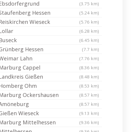
Ebsdorfergrund
(3.75 km)
Staufenberg Hessen
(5.24 km)
Reiskirchen Wieseck
(5.76 km)
Lollar
(6.28 km)
Buseck
(6.45 km)
Grünberg Hessen
(7.7 km)
Weimar Lahn
(7.76 km)
Marburg Cappel
(8.36 km)
Landkreis Gießen
(8.48 km)
Homberg Ohm
(8.53 km)
Marburg Ockershausen
(8.57 km)
Amöneburg
(8.57 km)
Gießen Wieseck
(9.13 km)
Marburg Mittelhessen
(9.36 km)
Mittelhessen
(9.36 km)