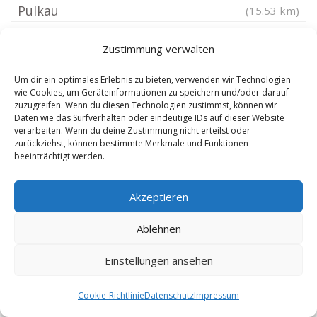
Pulkau
(15.53 km)
Waidhofen an der Thaya
(15.73 km)
Zustimmung verwalten
Schrattenthal
(16.6 km)
Allentsteig
(17.88 km)
Um dir ein optimales Erlebnis zu bieten, verwenden wir Technologien
wie Cookies, um Geräteinformationen zu speichern und/oder darauf
Eggenburg
(18.03 km)
zuzugreifen. Wenn du diesen Technologien zustimmst, können wir
Daten wie das Surfverhalten oder eindeutige IDs auf dieser Website
Maissau
(22.38 km)
verarbeiten. Wenn du deine Zustimmung nicht erteilst oder
Heidenreichstein
(22.81 km)
zurückziehst, können bestimmte Merkmale und Funktionen
beeinträchtigt werden.
Gföhl
(24.94 km)
Zwettl-Niederösterreich
(27.45 km)
Akzeptieren
Hollabrunn
(29.61 km)
Ablehnen
Gmünd
(29.84 km)
Dürnstein
(30.76 km)
Einstellungen ansehen
Krems
(31.18 km)
Krems Donau
(31.18 km)
Cookie-Richtlinie
Datenschutz
Impressum