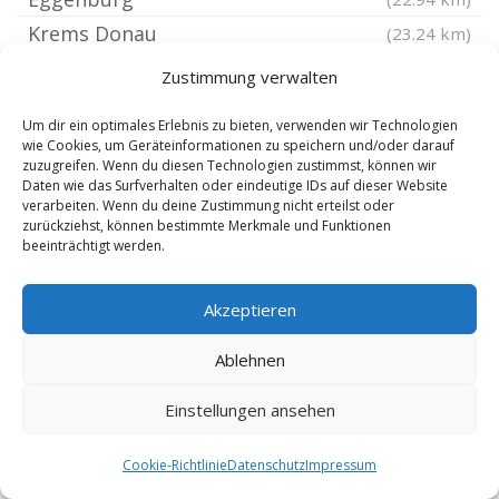
Krems Donau
(23.24 km)
Krems
(23.24 km)
Zustimmung verwalten
Pulkau
(24.43 km)
Um dir ein optimales Erlebnis zu bieten, verwenden wir Technologien
Maissau
(24.59 km)
wie Cookies, um Geräteinformationen zu speichern und/oder darauf
zuzugreifen. Wenn du diesen Technologien zustimmst, können wir
Hardegg
(26.61 km)
Daten wie das Surfverhalten oder eindeutige IDs auf dieser Website
Schrattenthal
(26.67 km)
verarbeiten. Wenn du deine Zustimmung nicht erteilst oder
zurückziehst, können bestimmte Merkmale und Funktionen
Traismauer
(30.55 km)
beeinträchtigt werden.
Melk
(32.57 km)
St. Pölten
Akzeptieren
(33.47 km)
Pöchlarn
(33.93 km)
Ablehnen
Niederösterreich
(35 km)
Einstellungen ansehen
Hollabrunn
(35.67 km)
St Pölten Viehofen
(35.77 km)
Cookie-Richtlinie
Datenschutz
Impressum
St Pölten Wagram
(36.06 km)