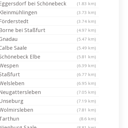
Eggersdorf bei Schönebeck
(1.83 km)
Kleinmühlingen
(3.73 km)
Förderstedt
(3.74 km)
Borne bei Staßfurt
(4.97 km)
Gnadau
(5.47 km)
Calbe Saale
(5.49 km)
Schönebeck Elbe
(5.81 km)
Wespen
(6.39 km)
Staßfurt
(6.77 km)
Welsleben
(6.95 km)
Neugattersleben
(7.05 km)
Unseburg
(7.19 km)
Wolmirsleben
(7.81 km)
Tarthun
(8.6 km)
Nienburg Saale
(8.81 km)