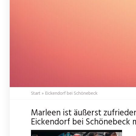
Start
»
Eickendorf bei Schönebeck
Marleen ist äußerst zufriede
Eickendorf bei Schönebeck mi