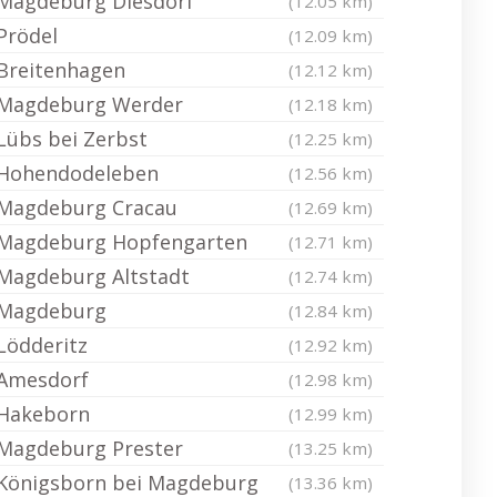
Magdeburg Diesdorf
(12.05 km)
Prödel
(12.09 km)
Breitenhagen
(12.12 km)
Magdeburg Werder
(12.18 km)
Lübs bei Zerbst
(12.25 km)
Hohendodeleben
(12.56 km)
Magdeburg Cracau
(12.69 km)
Magdeburg Hopfengarten
(12.71 km)
Magdeburg Altstadt
(12.74 km)
Magdeburg
(12.84 km)
Lödderitz
(12.92 km)
Amesdorf
(12.98 km)
Hakeborn
(12.99 km)
Magdeburg Prester
(13.25 km)
Königsborn bei Magdeburg
(13.36 km)