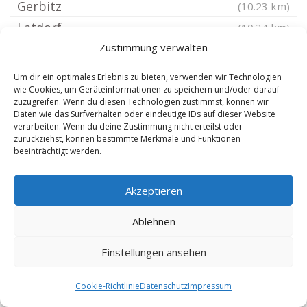
Gerbitz
(10.23 km)
Latdorf
(10.34 km)
Westeregeln
Zustimmung verwalten
(10.43 km)
Schackstedt
(10.46 km)
Um dir ein optimales Erlebnis zu bieten, verwenden wir Technologien
Etgersleben
wie Cookies, um Geräteinformationen zu speichern und/oder darauf
(10.74 km)
zuzugreifen. Wenn du diesen Technologien zustimmst, können wir
Friedrichsaue bei Aschersleben
(10.92 km)
Daten wie das Surfverhalten oder eindeutige IDs auf dieser Website
verarbeiten. Wenn du deine Zustimmung nicht erteilst oder
Westdorf bei Aschersleben
(11.23 km)
zurückziehst, können bestimmte Merkmale und Funktionen
beeinträchtigt werden.
Peißen bei Bernburg
(11.24 km)
Zuchau
(11.44 km)
Akzeptieren
Wespen
(11.49 km)
Baalberge
(11.55 km)
Ablehnen
Gnadau
(11.73 km)
Einstellungen ansehen
Alsleben Saale
(12.06 km)
Poley bei Bernburg
(12.13 km)
Cookie-Richtlinie
Datenschutz
Impressum
Quenstedt
(12.55 km)