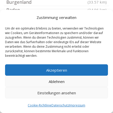
Burgenland
(33.57 km)
Baden
(34.06 km)
Mödling
Zustimmung verwalten
(34.06 km)
Bad Vöslau
(34.16 km)
Um dir ein optimales Erlebnis zu bieten, verwenden wir Technologien
Wien Liesing
wie Cookies, um Geräteinformationen zu speichern und/oder darauf
(34.78 km)
zuzugreifen. Wenn du diesen Technologien zustimmst, können wir
Wien Landstraße
(35.29 km)
Daten wie das Surfverhalten oder eindeutige IDs auf dieser Website
verarbeiten. Wenn du deine Zustimmung nicht erteilst oder
Wien Donaustadt
(35.4 km)
zurückziehst, können bestimmte Merkmale und Funktionen
beeinträchtigt werden.
Wien Meidling
(35.49 km)
Wien
(36.05 km)
Akzeptieren
Wien Leopoldstadt
(36.11 km)
Wien Mariahilf
(36.25 km)
Ablehnen
Wien Rudolfsheim Fünfhaus
(36.6 km)
Einstellungen ansehen
Wien Josefstadt
(36.8 km)
Wien Brigittenau
(36.94 km)
Cookie-Richtlinie
Datenschutz
Impressum
Kirchschlag in der Buckligen Welt
(37.45 km)