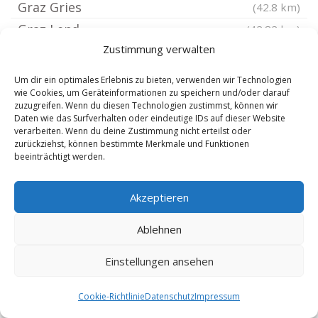
Graz Gries
(42.8 km)
Graz Lend
(42.82 km)
Zustimmung verwalten
Graz Wetzelsdorf
(43.59 km)
Graz Eggenberg
(43.61 km)
Um dir ein optimales Erlebnis zu bieten, verwenden wir Technologien
wie Cookies, um Geräteinformationen zu speichern und/oder darauf
Graz Straßgang
(43.61 km)
zuzugreifen. Wenn du diesen Technologien zustimmst, können wir
Graz Gösting
(43.66 km)
Daten wie das Surfverhalten oder eindeutige IDs auf dieser Website
verarbeiten. Wenn du deine Zustimmung nicht erteilst oder
Gloggnitz
(46.19 km)
zurückziehst, können bestimmte Merkmale und Funktionen
beeinträchtigt werden.
Mattersburg
(46.84 km)
Ternitz
(47.18 km)
Akzeptieren
Neunkirchen
(47.39 km)
Frohnleiten
(49.18 km)
Ablehnen
Mürzzuschlag
(49.82 km)
Einstellungen ansehen
Wiener Neustadt
(51.49 km)
Kindberg
(52.37 km)
Cookie-Richtlinie
Datenschutz
Impressum
Rust
(53.77 km)