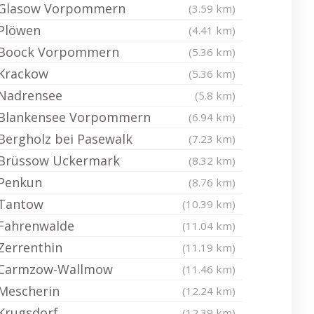
Glasow Vorpommern
(3.59 km)
Plöwen
(4.41 km)
Boock Vorpommern
(5.36 km)
Krackow
(5.36 km)
Nadrensee
(5.8 km)
Blankensee Vorpommern
(6.94 km)
Bergholz bei Pasewalk
(7.23 km)
Brüssow Uckermark
(8.32 km)
Penkun
(8.76 km)
Tantow
(10.39 km)
Fahrenwalde
(11.04 km)
Zerrenthin
(11.19 km)
Carmzow-Wallmow
(11.46 km)
Mescherin
(12.24 km)
Krugsdorf
(12.39 km)