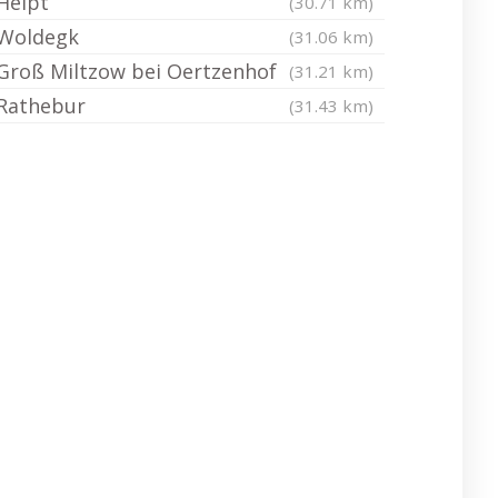
Helpt
(30.71 km)
Woldegk
(31.06 km)
Groß Miltzow bei Oertzenhof
(31.21 km)
Rathebur
(31.43 km)