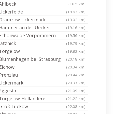
Ahlbeck
(18.5 km)
Uckerfelde
(18.67 km)
Gramzow Uckermark
(19.02 km)
Hammer an der Uecker
(19.16 km)
Schönwalde Vorpommern
(19.56 km)
Jatznick
(19.79 km)
Torgelow
(19.83 km)
Blumenhagen bei Strasburg
(20.18 km)
Zichow
(20.34 km)
Prenzlau
(20.44 km)
Uckermark
(20.93 km)
Eggesin
(21.09 km)
Torgelow-Holländerei
(21.22 km)
Groß Luckow
(22.08 km)