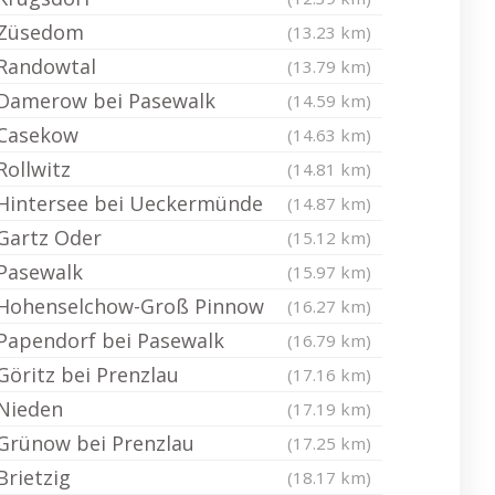
Züsedom
(13.23 km)
Randowtal
(13.79 km)
Damerow bei Pasewalk
(14.59 km)
Casekow
(14.63 km)
Rollwitz
(14.81 km)
Hintersee bei Ueckermünde
(14.87 km)
Gartz Oder
(15.12 km)
Pasewalk
(15.97 km)
Hohenselchow-Groß Pinnow
(16.27 km)
Papendorf bei Pasewalk
(16.79 km)
Göritz bei Prenzlau
(17.16 km)
Nieden
(17.19 km)
Grünow bei Prenzlau
(17.25 km)
Brietzig
(18.17 km)