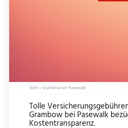
Start
»
Grambow bei Pasewalk
Tolle Versicherungsgebühren
Grambow bei Pasewalk bezüg
Kostentransparenz.