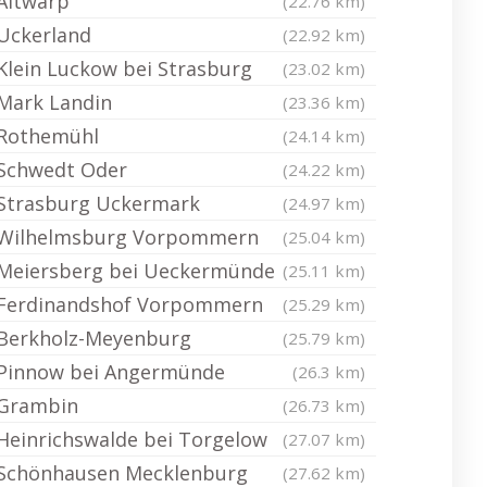
Altwarp
(22.76 km)
Uckerland
(22.92 km)
Klein Luckow bei Strasburg
(23.02 km)
Mark Landin
(23.36 km)
Rothemühl
(24.14 km)
Schwedt Oder
(24.22 km)
Strasburg Uckermark
(24.97 km)
Wilhelmsburg Vorpommern
(25.04 km)
Meiersberg bei Ueckermünde
(25.11 km)
Ferdinandshof Vorpommern
(25.29 km)
Berkholz-Meyenburg
(25.79 km)
Pinnow bei Angermünde
(26.3 km)
Grambin
(26.73 km)
Heinrichswalde bei Torgelow
(27.07 km)
Schönhausen Mecklenburg
(27.62 km)