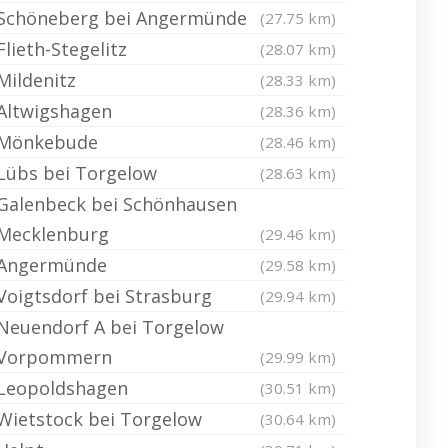
Schöneberg bei Angermünde
(27.75 km)
Flieth-Stegelitz
(28.07 km)
Mildenitz
(28.33 km)
Altwigshagen
(28.36 km)
Mönkebude
(28.46 km)
Lübs bei Torgelow
(28.63 km)
Galenbeck bei Schönhausen
Mecklenburg
(29.46 km)
Angermünde
(29.58 km)
Voigtsdorf bei Strasburg
(29.94 km)
Neuendorf A bei Torgelow
Vorpommern
(29.99 km)
Leopoldshagen
(30.51 km)
Wietstock bei Torgelow
(30.64 km)