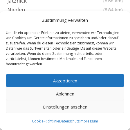
Jatznick
(8.68 km)
Nieden
(8.84 km)
Blankensee Vorpommern
(8.98 km)
Zustimmung verwalten
Blumenhagen bei Strasburg
(9.2 km)
Um dir ein optimales Erlebnis zu bieten, verwenden wir Technologien
Carmzow-Wallmow
(9.3 km)
wie Cookies, um Geräteinformationen zu speichern und/oder darauf
zuzugreifen. Wenn du diesen Technologien zustimmst, können wir
Göritz bei Prenzlau
(9.49 km)
Daten wie das Surfverhalten oder eindeutige IDs auf dieser Website
verarbeiten. Wenn du deine Zustimmung nicht erteilst oder
Ramin
(9.49 km)
zurückziehst, können bestimmte Merkmale und Funktionen
Torgelow
(9.82 km)
beeinträchtigt werden.
Glasow Vorpommern
(10.59 km)
Akzeptieren
Hintersee bei Ueckermünde
(11.04 km)
Grambow bei Pasewalk
(11.19 km)
Ablehnen
Groß Luckow
(11.2 km)
Einstellungen ansehen
Torgelow-Holländerei
(11.84 km)
Klein Luckow bei Strasburg
(11.88 km)
Cookie-Richtlinie
Datenschutz
Impressum
Ahlbeck
(12.23 km)