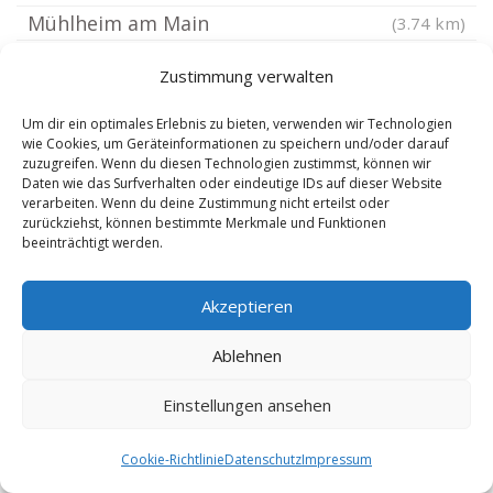
Mühlheim am Main
(3.74 km)
Erlensee
(4.22 km)
Zustimmung verwalten
Hanau Niedermittlau
(4.35 km)
Hainburg Hessen
Um dir ein optimales Erlebnis zu bieten, verwenden wir Technologien
(4.84 km)
wie Cookies, um Geräteinformationen zu speichern und/oder darauf
Schöneck Hessen
(4.84 km)
zuzugreifen. Wenn du diesen Technologien zustimmst, können wir
Daten wie das Surfverhalten oder eindeutige IDs auf dieser Website
Neuberg Hessen
(5.05 km)
verarbeiten. Wenn du deine Zustimmung nicht erteilst oder
zurückziehst, können bestimmte Merkmale und Funktionen
Offenbach Bieber
(5.06 km)
beeinträchtigt werden.
Obertshausen
(5.11 km)
Offenbach Rumpenheim
(5.45 km)
Akzeptieren
Niederdorfelden
(5.61 km)
Ablehnen
Offenbach Bürgel
(5.66 km)
Hammersbach Hessen
(5.9 km)
Einstellungen ansehen
Rodenbach bei Hanau
(5.9 km)
Cookie-Richtlinie
Datenschutz
Impressum
Großkrotzenburg
(5.91 km)