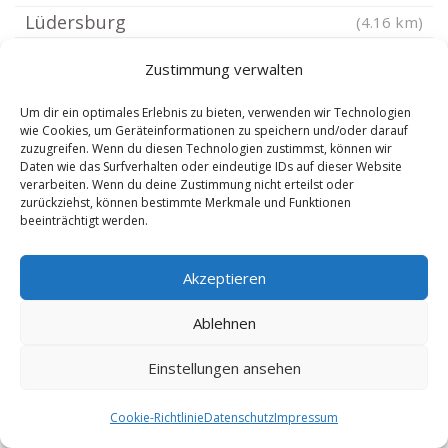
Lüdersburg
(4.16 km)
Dalldorf Kreis Herzogtum Lauenburg
(4.86 km)
Zustimmung verwalten
Nostorf
(5.1 km)
Brietlingen
Um dir ein optimales Erlebnis zu bieten, verwenden wir Technologien
(5.22 km)
wie Cookies, um Geräteinformationen zu speichern und/oder darauf
Scharnebeck bei Lüneburg
(5.38 km)
zuzugreifen. Wenn du diesen Technologien zustimmst, können wir
Daten wie das Surfverhalten oder eindeutige IDs auf dieser Website
Wangelau
(5.45 km)
verarbeiten. Wenn du deine Zustimmung nicht erteilst oder
zurückziehst, können bestimmte Merkmale und Funktionen
Tespe
(5.8 km)
beeinträchtigt werden.
Witzeeze
(5.89 km)
Barum Kreis Lüneburg
(6.02 km)
Akzeptieren
Rullstorf
(6.42 km)
Ablehnen
Lüneburg Scharnebeck
(6.68 km)
Schulendorf Lauenburg
(6.8 km)
Einstellungen ansehen
Schwanheide
(6.88 km)
Cookie-Richtlinie
Datenschutz
Impressum
Boizenburg Elbe
(7.01 km)