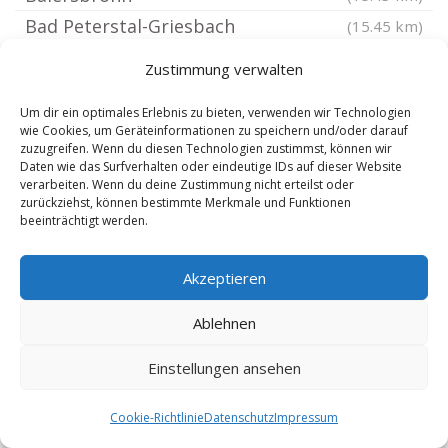
Bad Peterstal-Griesbach
(15.45 km)
Offenburg Zunsweier
(15.48 km)
Zustimmung verwalten
Offenburg Albersbösch
(15.62 km)
Um dir ein optimales Erlebnis zu bieten, verwenden wir Technologien
Offenburg Bühl
(15.63 km)
wie Cookies, um Geräteinformationen zu speichern und/oder darauf
Ortenaukreis
zuzugreifen. Wenn du diesen Technologien zustimmst, können wir
(15.66 km)
Daten wie das Surfverhalten oder eindeutige IDs auf dieser Website
Offenburg Elgersweier
(15.68 km)
verarbeiten. Wenn du deine Zustimmung nicht erteilst oder
zurückziehst, können bestimmte Merkmale und Funktionen
Ohlsbach
(15.7 km)
beeinträchtigt werden.
Ortenberg Baden
(15.78 km)
Seewald
(15.91 km)
Akzeptieren
Enzklösterle
(16.02 km)
Ablehnen
Muggensturm
(16.46 km)
Offenburg Griesheim
(16.57 km)
Einstellungen ansehen
Offenburg Hildboltsweier
(16.66 km)
Cookie-Richtlinie
Datenschutz
Impressum
Ötigheim
(16.75 km)