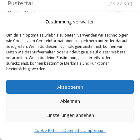
Pustertal
(44.27 km)
Radenthein
(44.79 km)
Zustimmung verwalten
Kiens
(44.94 km)
Saalfelden am Steinernen Meer
(45.68 km)
Um dir ein optimales Erlebnis zu bieten, verwenden wir Technologien
wie Cookies, um Geräteinformationen zu speichern und/oder darauf
Bischofshofen
(46.02 km)
zuzugreifen. Wenn du diesen Technologien zustimmst, können wir
Kitzbühel
(46.46 km)
Daten wie das Surfverhalten oder eindeutige IDs auf dieser Website
verarbeiten. Wenn du deine Zustimmung nicht erteilst oder
Terenten
(47.29 km)
zurückziehst, können bestimmte Merkmale und Funktionen
beeinträchtigt werden.
Lüsen
(49.21 km)
Radstadt
(50.64 km)
Akzeptieren
Kärnten
(50.74 km)
Rodeneck
(51.35 km)
Ablehnen
Vintl
(52.02 km)
Einstellungen ansehen
Villach Völkendorf
(52.28 km)
Natz Schabs
(52.35 km)
Cookie-Richtlinie
Datenschutz
Impressum
Vahrn
(52.49 km)