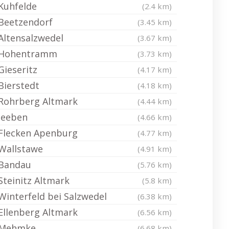
Kuhfelde
(2.4 km)
Beetzendorf
(3.45 km)
Altensalzwedel
(3.67 km)
Hohentramm
(3.73 km)
Gieseritz
(4.17 km)
Bierstedt
(4.18 km)
Rohrberg Altmark
(4.44 km)
Jeeben
(4.66 km)
Flecken Apenburg
(4.77 km)
Wallstawe
(4.91 km)
Bandau
(5.76 km)
Steinitz Altmark
(5.8 km)
Winterfeld bei Salzwedel
(6.38 km)
Ellenberg Altmark
(6.56 km)
Mehmke
(6.68 km)