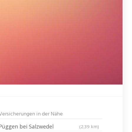
Versicherungen in der Nähe
Püggen bei Salzwedel
(2.39 km)