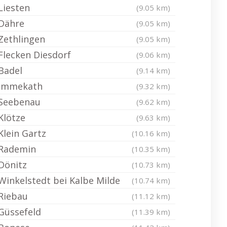
Liesten
(9.05 km)
Dähre
(9.05 km)
Zethlingen
(9.05 km)
Flecken Diesdorf
(9.06 km)
Badel
(9.14 km)
Immekath
(9.32 km)
Seebenau
(9.62 km)
Klötze
(9.63 km)
Klein Gartz
(10.16 km)
Rademin
(10.35 km)
Dönitz
(10.73 km)
Winkelstedt bei Kalbe Milde
(10.74 km)
Riebau
(11.12 km)
Güssefeld
(11.39 km)