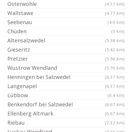
Osterwohle
(4.17 km)
Wallstawe
(4.77 km)
Seebenau
(4.9 km)
Chüden
(5 km)
Altensalzwedel
(5.38 km)
Gieseritz
(5.42 km)
Pretzier
(5.56 km)
Wustrow Wendland
(5.76 km)
Henningen bei Salzwedel
(6.37 km)
Langenapel
(6.37 km)
Lübbow
(6.4 km)
Benkendorf bei Salzwedel
(6.67 km)
Ellenberg Altmark
(6.67 km)
Riebau
(7.32 km)
Luckau Wendland
(7.45 km)