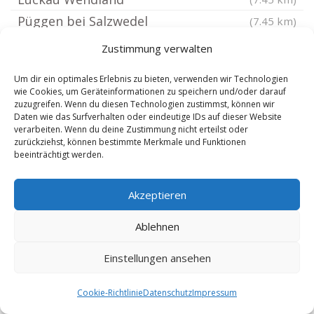
Püggen bei Salzwedel
(7.45 km)
Liesten
(7.99 km)
Zustimmung verwalten
Bergen an der Dumme
(8.27 km)
Um dir ein optimales Erlebnis zu bieten, verwenden wir Technologien
Klein Gartz
(8.43 km)
wie Cookies, um Geräteinformationen zu speichern und/oder darauf
zuzugreifen. Wenn du diesen Technologien zustimmst, können wir
Flecken Apenburg
(8.78 km)
Daten wie das Surfverhalten oder eindeutige IDs auf dieser Website
Winterfeld bei Salzwedel
(8.88 km)
verarbeiten. Wenn du deine Zustimmung nicht erteilst oder
zurückziehst, können bestimmte Merkmale und Funktionen
Jeggeleben
(8.93 km)
beeinträchtigt werden.
Bierstedt
(9.08 km)
Hohentramm
Akzeptieren
(9.24 km)
Beetzendorf
(9.24 km)
Ablehnen
Rademin
(9.33 km)
Einstellungen ansehen
Dähre
(9.34 km)
Vissum
(9.81 km)
Cookie-Richtlinie
Datenschutz
Impressum
Rohrberg Altmark
(9.85 km)